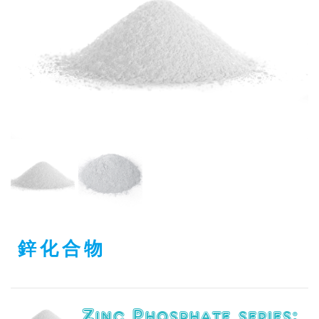
鋅化合物
Zinc Phosphate series: