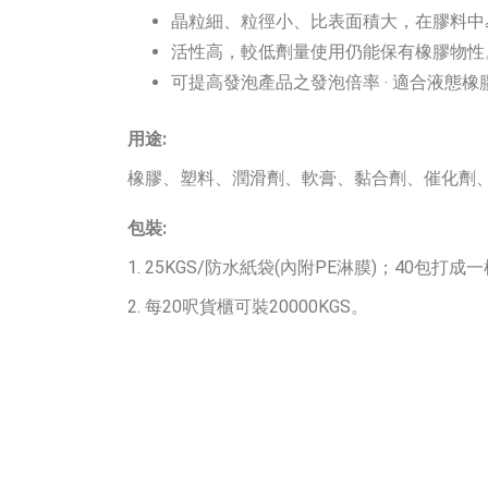
晶粒細、粒徑小、比表面積大，在膠料中
活性高，較低劑量使用仍能保有橡膠物性
可提高發泡產品之發泡倍率 ‧ 適合液態橡膠
用途:
橡膠、塑料、潤滑劑、軟膏、黏合劑、催化劑
包裝:
1. 25KGS/防水紙袋(內附PE淋膜)；40包打成
2. 每20呎貨櫃可裝20000KGS。