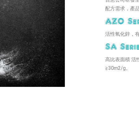
配方需求，產品
AZO Ser
活性氧化鋅，有
SA Serie
高比表面積 
≧30m2/g。