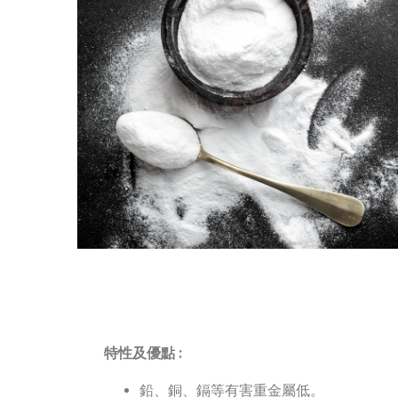
特性及優點 :
鉛、銅、鎘等有害重金屬低。